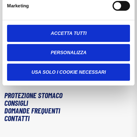
Mal di Schiena
Marketing
Per maggiori informazioni, consulta la nostra Cookie
Policy cliccando su 'Informazioni sui cookie'.
Dolori Cervicali
Dolori Muscolari
ACCETTA TUTTI
Dolori Osteoarticolari
Dolori Mestruali
PERSONALIZZA
Mal di Denti
Mal di Testa
USA SOLO I COOKIE NECESSARI
Nevralgie
PROTEZIONE STOMACO
CONSIGLI
DOMANDE FREQUENTI
CONTATTI